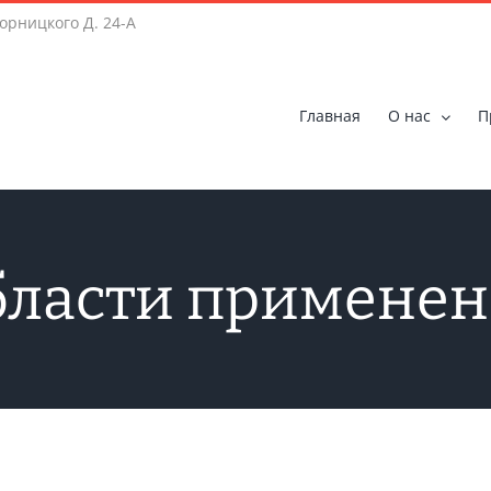
ворницкого Д. 24-A
Главная
О нас
П
ласти применен