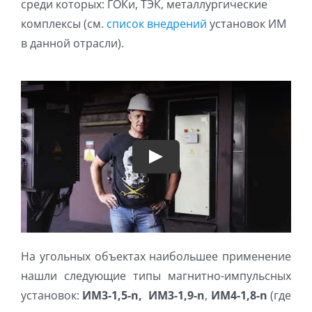
среди которых: ГОКи, ТЭК, металлургические
комплексы (см.
список внедрений
установок ИМ
в данной отрасли).
Play
На угольных объектах наибольшее применение
нашли следующие типы магнитно-импульсных
установок:
ИМ3-1,5-n,
ИМ3-1,9-n
,
ИМ4-1,8-n
(где