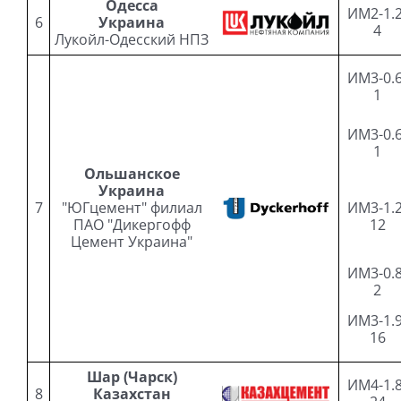
Одесса
ИМ2-1.2
6
Украина
4
Лукойл-Одесский НПЗ
ИМ3-0.6
1
ИМ3-0.6
1
Ольшанское
Украина
7
"ЮГцемент" филиал
ИМ3-1.2
ПАО "Дикергофф
12
Цемент Украина"
ИМ3-0.8
2
ИМ3-1.9
16
Шар (Чарск)
ИМ4-1.8
8
Казахстан