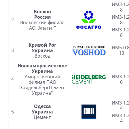
ИМ3-1.2
8
Волхов
Россия
ИМ3-1.2
2
Волховский филиал
8
АО "Апатит"
ИМ3-1.2
8
Кривой Рог
ИМ5-0.8
3
Украина
13
Восход
Новоамвросиевское
Украина
Амвросиевский
ИМ3-1.2
4
филиал ПАО
6
"ХайдельбергЦемент
Украина"
ИМ3-1.2
Одесса
4
5
Украина
ИМ3-1.2
Цемент
4